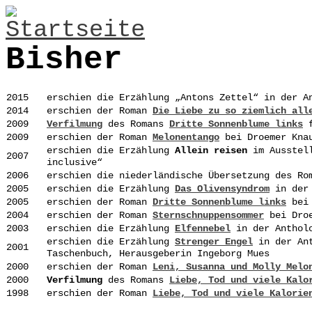
Jump to navigation
Bisher
2015
erschien die Erzählung „Antons Zettel“ in der A
2014
erschien der Roman
Die Liebe zu so ziemlich all
2009
Verfilmung
des Romans
Dritte Sonnenblume links
f
2009
erschien der Roman
Melonentango
bei Droemer Kna
erschien die Erzählung
Allein reisen
im Ausstell
2007
inclusive“
2006
erschien die niederländische Übersetzung des R
2005
erschien die Erzählung
Das Olivensyndrom
in der 
2005
erschien der Roman
Dritte Sonnenblume links
bei 
2004
erschien der Roman
Sternschnuppensommer
bei Droe
2003
erschien die Erzählung
Elfennebel
in der Antholo
erschien die Erzählung
Strenger Engel
in der Ant
2001
Taschenbuch, Herausgeberin Ingeborg Mues
2000
erschien der Roman
Leni, Susanna und Molly Melo
2000
Verfilmung
des Romans
Liebe, Tod und viele Kalo
1998
erschien der Roman
Liebe, Tod und viele Kalorie