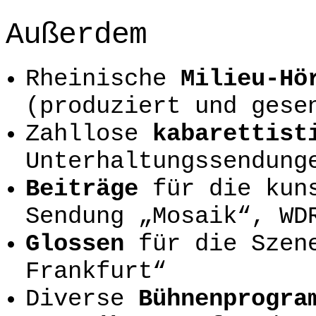
Außerdem
Rheinische
Milieu-Hö
(produziert und gese
Zahllose
kabarettist
Unterhaltungssendung
Beiträge
für die kun
Sendung „Mosaik“, WD
Glossen
für die Szen
Frankfurt“
Diverse
Bühnenprogr